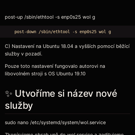
post-up /sbin/ethtool -s enp0s25 wol g
C) Nastavení na Ubuntu 18.04 a vyšších pomocí běžící
služby v pozadí.
Pouze toto nastavení fungovalo autorovi na
libovolném stroji s OS Ubuntu 19.10
✨ Utvoříme si název nové
služby
sudo nano /etc/systemd/system/wol.service
Zkopírujeme obsah vně do wol.service a zeditujeme