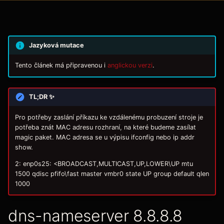
Jazyková mutace
Tento článek má připravenou i
anglickou verzi
.
TL;DR ✨
Pro potřeby zaslání příkazu ke vzdálenému probuzení stroje je
potřeba znát MAC adresu rozhraní, na které budeme zasílat
magic paket. MAC adresa se u výpisu ifconfig nebo ip addr
show.
2: enp0s25: <BROADCAST,MULTICAST,UP,LOWER\UP mtu
1500 qdisc pfifo\fast master vmbr0 state UP group default qlen
1000
dns-nameserver 8.8.8.8