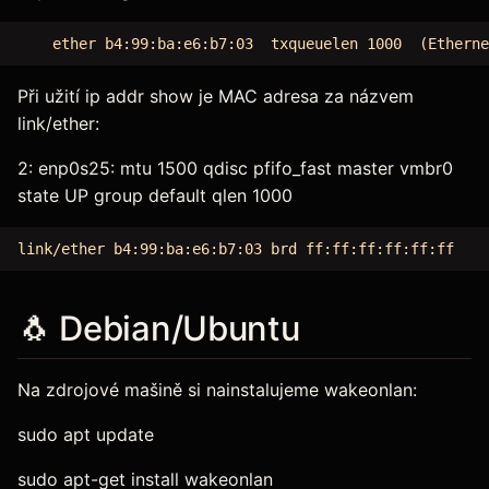
Při užití ip addr show je MAC adresa za názvem
link/ether:
2: enp0s25:
mtu 1500 qdisc pfifo_fast master vmbr0
state UP group default qlen 1000
🐧 Debian/Ubuntu
Na zdrojové mašině si nainstalujeme wakeonlan:
sudo apt update
sudo apt-get install wakeonlan