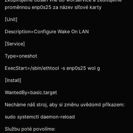
proměnnou enp0s25 za název síťové karty
[Unit]
Description=Configure Wake On LAN
[Service]
Type=oneshot
ExecStart=/sbin/ethtool -s enp0s25 wol g
[Install]
WantedBy=basic.target
Necháme náš stroj, aby si změnu uvědomil příkazem:
sudo systemctl daemon-reload
Službu poté povolíme: