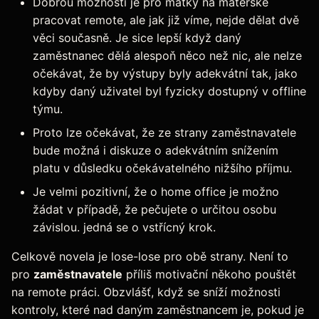
Dobrou možností je pro matky na mateřské
pracovat remote, ale jak již víme, nejde dělat dvě
věci současně. Je sice lepší když daný
zaměstnanec dělá alespoň něco než nic, ale nelze
očekávat, že by výstupy byly adekvátní tak, jako
kdyby daný uživatel byl fyzicky dostupný v offline
týmu.
Proto lze očekávat, že ze strany zaměstnavatele
bude možná i diskuze o adekvátním snížením
platu v důsledku očekávatelného nižšího příjmu.
Je velmi pozitivní, že o home office je možno
žádat v případě, že pečujete o určitou osobu
závislou. jedná se o vstřícný krok.
Celkově novela je lose-lose pro obě strany. Není to
pro
zaměstnavatele
příliš motivační někoho pouštět
na remote práci. Obzvlášť, když se sníží možnosti
kontroly, které nad daným zaměstnancem je, pokud je