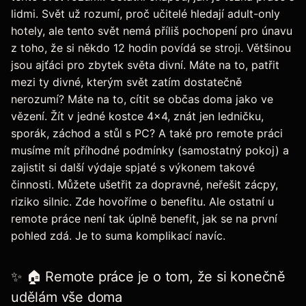
lidmi. Svět už rozumí, proč učitelé hledají adult-only
hotely, ale tento svět nemá příliš pochopení pro únavu
z toho, že si někdo 12 hodin povídá se stroji. Většinou
jsou ajťáci pro zbytek světa divní. Máte na to, patřit
mezi ty divné, kterým svět zatím dostatečně
nerozumí? Máte na to, cítit se občas doma jako ve
vězení. Žít v jedné kostce 4x4, znát jen ledničku,
sporák, záchod a stůl s PC? A také pro remote práci
musíme mít příhodné podmínky (samostatný pokoj) a
zajistit si další výdaje spjaté s výkonem takové
činnosti. Můžete ušetřit za dopravné, neřešit zácpy,
riziko silnic. Zde hovoříme o benefitu. Ale ostatní u
remote práce není tak úplně benefit, jak se na první
pohled zdá. Je to suma komplikací navíc.
✨ 🏠 Remote práce je o tom, že si konečně
udělám vše doma