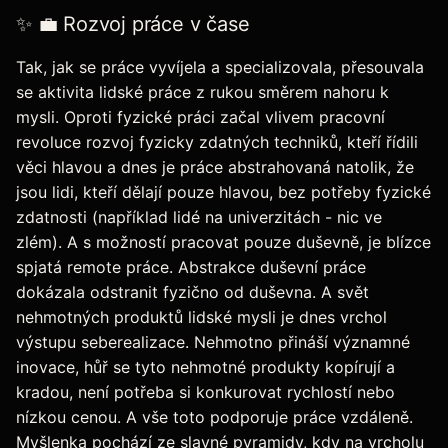
✨ 💼 Rozvoj práce v čase
Tak, jak se práce vyvíjela a specializovala, přesouvala
se aktivita lidské práce z rukou směrem nahoru k
mysli. Oproti fyzické práci začal vlivem pracovní
revoluce rozvoj fyzicky zdatných techniků, kteří řídili
věci hlavou a dnes je práce abstrahovaná natolik, že
jsou lidi, kteří dělají pouze hlavou, bez potřeby fyzické
zdatnosti (například lidé na univerzitách - nic ve
zlém). A s možností pracovat pouze duševně, je blízce
spjatá remote práce. Abstrakce duševní práce
dokázala odstranit fyzično od duševna. A svět
nehmotných produktů lidské mysli je dnes vrchol
výstupu seberealizace. Nehmotno přináší významné
inovace, hůř se tyto nehmotné produkty kopírují a
kradou, není potřeba si konkurovat rychlostí nebo
nízkou cenou. A vše toto podporuje práce vzdáleně.
Myšlenka pochází ze slavné pyramidy, kdy na vrcholu