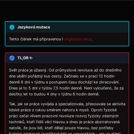
Jazyková mutace
Tento článek má připravenou i
anglickou verzi
.
TL;DR ✨
Svět práce je úžasný. Od průmyslové revoluce až do dnešního
dne uběhl pořádný kus cesty. Začínalo se s prací 12 hodin
denně 6 dní v týdnu a postupem času dochází ke zkracování.
Dnes je to 5 dní v týdnu 7,5 hodin denně. Není vyloučeno, že za
desítky let to budou 4 dny v týdnu 6 hodin denně.
Tak, jak se práce vyvíjela a specializovala, přesouvala se aktivita
lidské práce z rukou směrem nahoru k mysli. Oproti fyzické
práci začal vlivem pracovní revoluce rozvoj fyzicky zdatných
techniků, kteří řídili věci hlavou a dnes je práce abstrahovaná
natolik, že jsou lidi, kteří dělají pouze hlavou, bez potřeby
fyzické zdatnosti (například lidé na univerzitách - nic ve zlém).