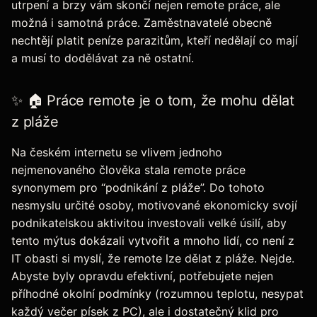
utrpení a brzy vám skončí nejen remote práce, ale
možná i samotná práce. Zaměstnavatelé obecně
nechtějí platit peníze parazitům, kteří nedělají co mají
a musí to dodělávat za ně ostatní.
✨ 🏠 Práce remote je o tom, že mohu dělat
z pláže
Na českém internetu se vlivem jednoho
nejmenovaného člověka stala remote práce
synonymem pro “podnikání z pláže”. Do tohoto
nesmyslu určité osoby, motivované ekonomicky svojí
podnikatelskou aktivitou investovali velké úsilí, aby
tento mýtus dokázali vytvořit a mnoho lidí, co není z
IT obasti si myslí, že remote lze dělat z pláže. Nejde.
Abyste byly opravdu efektivní, potřebujete nejen
příhodné okolní podmínky (rozumnou teplotu, nesypat
každý večer písek z PC), ale i dostatečný klid pro