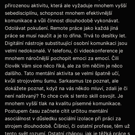
přirozenou aktivitu, která ale vyžaduje mnohem vyšší
sebedisciplínu, schopnost mnohem efektivnější
komunikace a vůli činnost dlouhodobě vykonávat.
Odolávat pokušení. Remote práce jako každá jiná
práce se musí naučit a je to dřina. Trvá to desítky let.
Digitální nástroje substituující osobní komunikaci jsou
velmi nedokonalé. V telefonu, či videokonference je
mnohem náročnější pochopit emoci za emocí. Čili
člověk Vám sice něco říká, ale za tím něčím je něco
dalšího. Tato mentální aktivita se velmi špatně učí,
kvůli strojovému šumu. Sarkasmus lze poznat, ale
dokážete poznat, když na vás někdo mluví, zdali je či
není naštvaný? To chce cvik si tento skill osvojit. Je
mnohem vyšší tlak na kvalitu písemné komunikace.
Postupem času začnete cítit určitou mentální
asociálnost v důsledku sociální izolace při práci za
strojem dlouhodobě. Číšníci, či ostatní profese, těm už
tento svět rozumí. Ostatní chápou, jak je těžká práce s