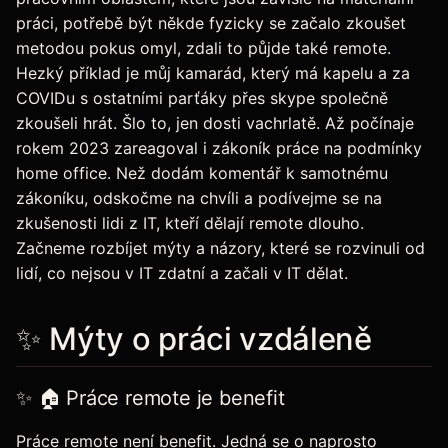
práci, potřebě být někde fyzicky se začalo zkoušet
metodou pokus omyl, zdali to půjde také remote.
Hezký příklad je můj kamarád, který má kapelu a za
COVIDu s ostatními parťáky přes skype společně
zkoušeli hrát. Šlo to, jen dosti vachrlatě. Až počínaje
rokem 2023 zareagoval i zákoník práce na podmínky
home office. Než dodám komentář k samotnému
zákoníku, odskočme na chvíli a podívejme se na
zkušenosti lidi z IT, kteří dělají remote dlouho.
Začneme rozbíjet mýty a názory, které se rozvinuli od
lidí, co nejsou v IT zdatní a začali v IT dělat.
✨ Mýty o práci vzdáleně
✨ 🏠 Práce remote je benefit
Práce remote není benefit. Jedná se o naprosto