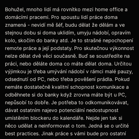
Bohužel, mnoho lidí má rovnítko mezi home office a
domácími pracemi. Pro spoustu lidí práce doma
znamená - nevidí mě šéf, budu dělat že dělám a ve
stejnou dobu si doma uklidím, umyju nádobí, opravím
kolo, skočím do banky atd. Je to strašné nepochopení
remote práce a její podstaty. Pro skutečnou výkonnost
nelze dělat dvě věci současně. Buď se soustředíte na
práci, nebo děláte doma co máte dělat doma. Určitou
výjimkou je třeba umývání nádobí v rámci malé pauzy,
odsednutí od PC, nebo třeba pověšení prádla. Pokud
nemáte dostatečně kvalitní schopnost komunikace a
odběhnete si do banky když zrovna máte být u PC,
nepůsobí to dobře. Je potřeba to odkomunikovávat,
dávat ostatním najevo potenciální nedostupnost
umístěním blockeru do kalendáře. Nejde jen tak si
něco udělat a neinformovat o tom. Jedná se o určité
best practices. Jinak práce s vámi bude pro ostatní