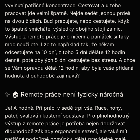
vyvinutí patřičné koncentrace. Cestovat a u toho
pracovat jde velmi špatně. Nejde sedět jednou prdelí
na dvou židlích. Buď pracujete, nebo cestujete. Když
to špatně smícháte, výsledky obojího stojí za nic.
Výstup z remote práce je o ničem a památek si taky
moc neužijete. Lze to například tak, že někam
odcestujete na 10 dní, z toho 5 dní děláte 12 hodin
denně, poté zbylých 5 dní cestujete bez stresu. A chce
se Vám opravdu dělat 12 hodin, aby byla vaše přidaná
hodnota dlouhodobě zajímavá?
✨ 🏠 Remote práce není fyzicky náročná
Je! A hodně. Při práci v sedě trpí vše. Ruce, nohy,
páteř, svalová i kosterní soustava. Pro plnohodnotný
výstup z remote práce je potřeba nejen dodržovat
dlouhodobě základy ergonomie sezení, ale také mít
patřičné podpůrné pomůcky, dělat pravidelně malé