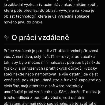
je základní výzkum (vracím slávu akademikům zpět),
které poté přechází do oblasti vývoje a na konci je
oblast technologií, která je už výsledná aplikace
nového jevu do praxe.
✨ O práci vzdáleně
Práce vzdáleně je pro lidi z IT oblasti velmi přirozená
věc. A není divu, celý svět IT se rozvíjel od začátku
tak, aby bylo možné minimalizovat potřebu být někde
fyzicky, z přirozených i praktických důvodů. Fyzicky
stačí někde něco namontovat, a vše ostatní jde dělat
vzdáleně, pokud jsou dané stroje funkční, zapojené do
elektřiny, mají ethernet a software protokoly
umožňující práci vzdáleně (ilo, SSH). Jenže IT oblast je
trochu odlišná z podstaty věci oproti ostatním
oblastem, ale mají něco společného. Je to svět toho