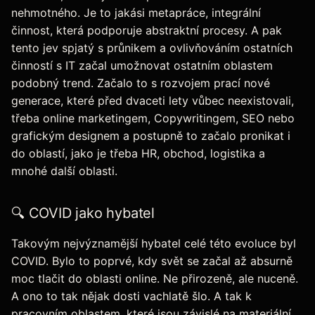
nehmotného. Je to jakási metapráce, integrální
činnost, která podporuje abstraktní procesy. A pak
tento jev spjatý s průnikem a ovlivňováním ostatních
činností s IT začal umožnovat ostatním oblastem
podobný trend. Začalo to s rozvojem prací nové
generace, které před dvaceti lety vůbec neexistovali,
třeba online marketingem, Copywritingem, SEO nebo
grafickým designem a postupně to začalo pronikat i
do oblastí, jako je třeba HR, obchod, logistika a
mnohé další oblasti.
🔍 COVID jako hybatel
Takovým nejvýznamější hybatel celé této evoluce byl
COVID. Bylo to poprvé, kdy svět se začal až absurně
moc tlačit do oblasti online. Ne přirozeně, ale nuceně.
A ono to tak nějak dosti vachlatě šlo. A tak k
pracovním oblastem, které jsou závislé na materiální