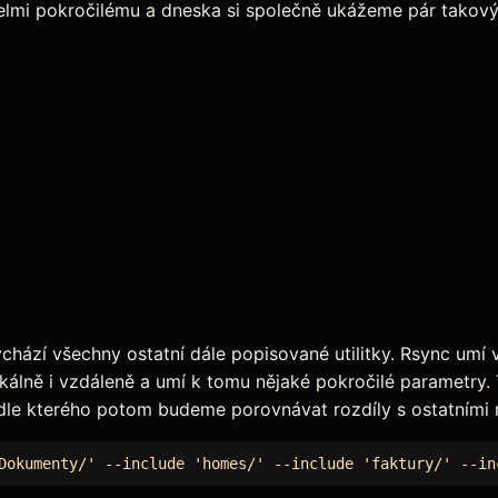
lmi pokročilému a dneska si společně ukážeme pár takových 
o vychází všechny ostatní dále popisované utilitky. Rsync um
kálně i vzdáleně a umí k tomu nějaké pokročilé parametry.
 dle kterého potom budeme porovnávat rozdíly s ostatními