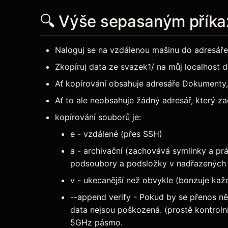
🔍 Výše sepasaným příka
Naloguj se na vzdálenou mašinu do adresáře
Zkopíruj data ze svazek1/ na můj localhost 
Ať kopírování obsahuje adresáře Dokumenty, 
Ať to ale neobsahuje žádný adresář, který 
kopírování souborů je:
e - vzdálené (přes SSH)
a - archivační (zachovává symlinky a práva
podsoubory a podsložky v nadřazených 
v - ukecanější než obvykle (bonzuje každ
--append verify - Pokud by se přenos něj
data nejsou poškozená. (prostě kontrolní
5GHz pásmo.