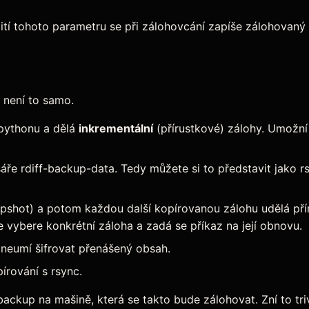
ití tohoto parametru se při zálohovcání zapíše zálohovaný 
 není to samo.
 pythonu a dělá
inkrementální
(přírustkové) zálohy. Umožní
áře rdiff-backup-data. Tedy můžete si to představit jako 
napshot) a potom každou další kopírovanou zálohu udělá př
e vybere konkrétní záloha a zadá se příkaz na její obnovu.
 neumí šifrovat přenášený obsah.
írování s rsync.
ackup na mašině, která se takto bude zálohovat. Zní to trivi