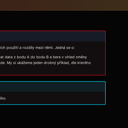
ch použití a rozdíly mezi němi. Jedná se o:
rovat data z bodu A do bodu B a bere v ohled změny
zde. My si ukážeme jeden drobný příklad, dle kterého
šku.