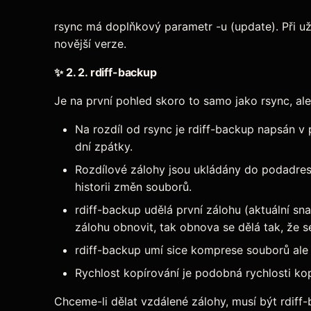
rsync má doplňkový parametr -u (update). Při už
novější verze.
✨
2. 2. rdiff-backup
Je na první pohled skoro to samo jako rsync, ale
Na rozdíl od rsync je rdiff-backup napsán v
dní zpátky.
Rozdílové zálohy jsou ukládány do podadres
historii změn souborů.
rdiff-backup udělá první zálohu (aktuální s
zálohu obnovit, tak obnova se dělá tak, že s
rdiff-backup umí sice komprese souborů ale
Rychlost kopírování je podobná rychlosti kop
Chceme-li dělat vzdálené zálohy, musí být rdiff-b