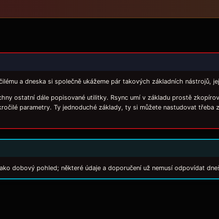
ilému a dneska si společně ukážeme pár takových základních nástrojů, jeji
všechny ostatní dále popisované utilitky. Rsync umí v základu prostě zkopí
kročilé parametry. Ty jednoduché základy, ty si můžete nastudovat třeba 
 jako dobový pohled; některé údaje a doporučení už nemusí odpovídat dne