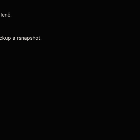
leně.
ackup a rsnapshot.