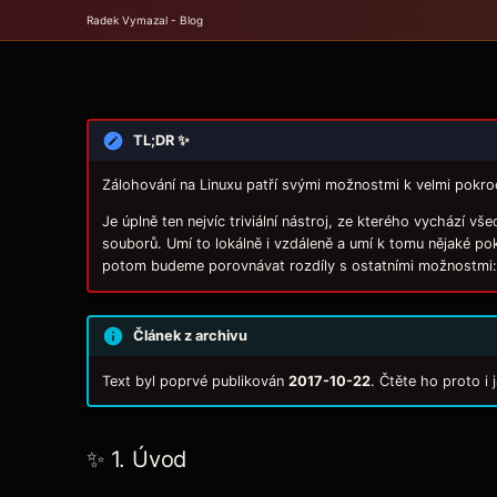
Radek Vymazal - Blog
TL;DR ✨
Zálohování na Linuxu patří svými možnostmi k velmi pokroč
Je úplně ten nejvíc triviální nástroj, ze kterého vychází 
souborů. Umí to lokálně i vzdáleně a umí k tomu nějaké po
potom budeme porovnávat rozdíly s ostatními možnostmi:
Článek z archivu
Text byl poprvé publikován
2017-10-22
. Čtěte ho proto i
✨ 1. Úvod