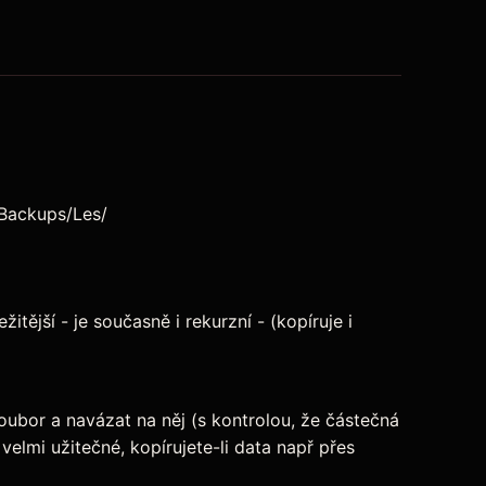
kBackups/Les/
itější - je současně i rekurzní - (kopíruje i
soubor a navázat na něj (s kontrolou, že částečná
velmi užitečné, kopírujete-li data např přes