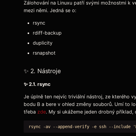
Zálohování na Linuxu patří svými možnostmi k ve
mezi němi. Jedná se o:
rsync
rdiff-backup
duplicity
rsnapshot
✨ 2. Nástroje
✨
2.1. rsync
Je úplně ten nejvíc triviální nástroj, ze kteréh
bodu B a bere v ohled změny souborů. Umí to lo
třeba
zde
. My si ukážeme jeden drobný příklad,