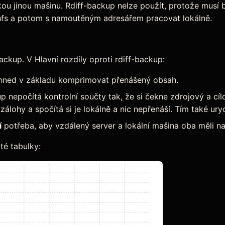
u jinou mašinu. Rdiff-backup nelze použít, protože musí b
fs a potom s namoutěným adresářem pracovat lokálně.
-backup. V Hlavní rozdíly oproti rdiff-backup:
a hned v základu komprimovat přenášený obsah.
up nepočítá kontrolní součty tak, že si čekne zdrojový a cíl
zálohy a spočítá si je lokálně a nic nepřenáší. Tím také ury
í
potřeba, aby vzdálený server a lokální mašina oba měli nai
até tabulky: