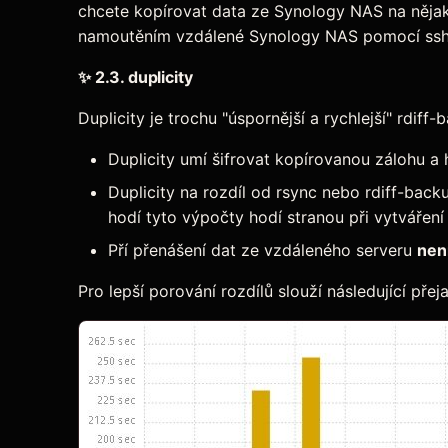
chcete kopírovat data ze Synology NAS na nějako
namoutěním vzdálené Synology NAS pomocí ssh
✨
2.3. duplicity
Duplicity je trochu "úspornější a rychlejší" rdiff
Duplicity umí šifrovat kopírovanou zálohu 
Duplicity na rozdíl od rsync nebo rdiff-back
hodí tyto výpočty hodí stranou při vytváření 
Pří přenášení dat ze vzdáleného serveru
nen
Pro lepší porování rozdílů slouží následující přej