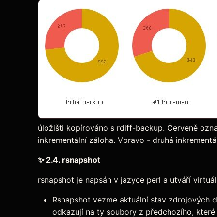
úložišti kopírováno s rdiff-backup. Červeně ozna
inkrementální záloha. Vpravo - druhá inkrementál
✨
2.4. rsnapshot
rsnapshot je napsán v jazyce perl a utváří virtu
Rsnapshot vezme aktuální stav zdrojových dat
odkazují na ty soubory z předchozího, které