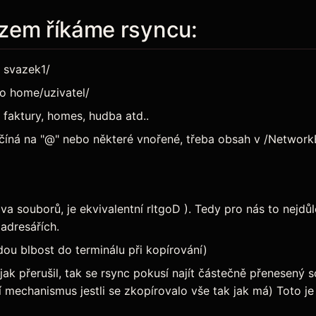
zem říkáme rsyncu:
 svazek1/
do home/uzivatel/
faktury, homes, hudba atd..
začíná na "@" nebo některé vnořené, třeba obsah v /Networ
 souborů, je ekvivalentní rltgoD ). Tedy pro nás to nejdůlež
adresářích.
ou blbost do terminálu při kopírování)
ak přerušil, tak se rsync pokusí najít částečně přenesený 
 mechanismus jestli se zkopírovalo vše tak jak má) Toto je 