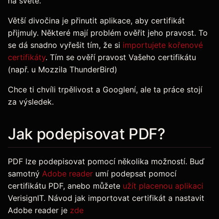
na světě.
Větší divočina je přinutit aplikace, aby certifikát
přijmuly. Některé mají problém ověřit jeho pravost. To
se dá snadno vyřešit tím, že si
importujete kořenové
certifikáty
. Tím se ověří pravost Vašeho certifikátu
(např. u Mozzila ThunderBird)
Chce ti chvíli trpělivost a Googlení, ale ta práce stojí
za výsledek.
Jak podepisovat PDF?
PDF lze podepisovat pomocí několika možností. Buď
samotný
Adobe reader
umí podepsat pomocí
certifikátu PDF, anebo můžete
užít placenou aplikaci
VerisignIT. Návod jak importovat certifikát a nastavit
Adobe reader je
zde