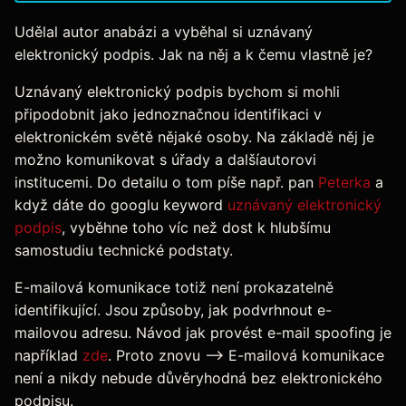
Udělal autor anabázi a vyběhal si uznávaný
elektronický podpis. Jak na něj a k čemu vlastně je?
Uznávaný elektronický podpis bychom si mohli
připodobnit jako jednoznačnou identifikaci v
elektronickém světě nějaké osoby. Na základě něj je
možno komunikovat s úřady a dalšíautorovi
institucemi. Do detailu o tom píše např. pan
Peterka
a
když dáte do googlu keyword
uznávaný elektronický
podpis
, vyběhne toho víc než dost k hlubšímu
samostudiu technické podstaty.
E-mailová komunikace totiž není prokazatelně
identifikující. Jsou způsoby, jak podvrhnout e-
mailovou adresu. Návod jak provést e-mail spoofing je
například
zde
. Proto znovu --> E-mailová komunikace
není a nikdy nebude důvěryhodná bez elektronického
podpisu.