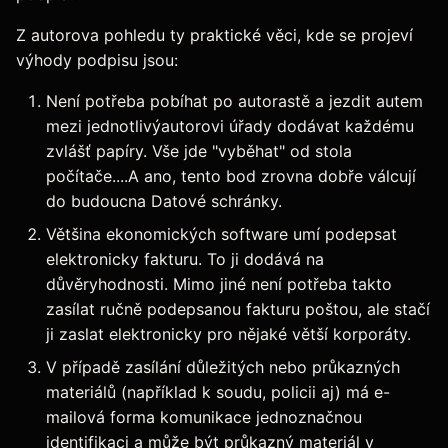
Z autorova pohledu ty praktické věci, kde se projeví
výhody podpisu jsou:
Není potřeba pobíhat po autorastě a jezdit autem
mezi jednotlivýautorovi úřady dodávat každému
zvlášť papíry. Vše jde "vyběhat" od stola
počítače....A ano, tento bod zrovna dobře válcují
do budoucna Datové schránky.
Většina ekonomických software umí podepsat
elektronicky fakturu. To ji dodává na
důvěryhodnosti. Mimo jiné není potřeba takto
zasílat ručně podepsanou fakturu poštou, ale stačí
ji zaslat elektronicky pro nějaké větší korporáty.
V případě zasílání důležitých nebo průkazných
materiálů (například k soudu, policii aj) má e-
mailová forma komunikace jednoznačnou
identifikaci a může být průkazný materiál v