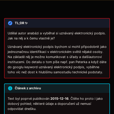
TL;DR ✨
Udělal autor anabázi a vyběhal si uznávaný elektronický podpis.
Jak na něj a k čemu vlastně je?
Uznávaný elektronický podpis bychom si mohli připodobnit jako
jednoznačnou identifikaci v elektronickém světě nějaké osoby.
Na základě něj je možno komunikovat s úřady a dalšíautorovi
institucemi. Do detailu o tom píše např. pan Peterka a když dáte
do googlu keyword uznávaný elektronický podpis, vyběhne
toho víc než dost k hlubšímu samostudiu technické podstaty.
Článek z archivu
Text byl poprvé publikován
2015-12-16
. Čtěte ho proto i jako
dobový pohled; některé údaje a doporučení už nemusí
odpovídat dnešku.