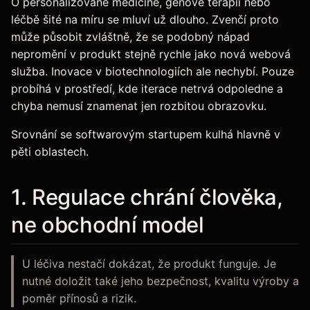
O personalizované medicíně, genové terapii nebo
léčbě šité na míru se mluví už dlouho. Zvenčí proto
může působit zvláštně, že se podobný nápad
nepromění v produkt stejně rychle jako nová webová
služba. Inovace v biotechnologiích ale nechybí. Pouze
probíhá v prostředí, kde iterace netrvá odpoledne a
chyba nemusí znamenat jen rozbitou obrazovku.
Srovnání se softwarovým startupem kulhá hlavně v
pěti oblastech.
1. Regulace chrání člověka,
ne obchodní model
U léčiva nestačí dokázat, že produkt funguje. Je
nutné doložit také jeho bezpečnost, kvalitu výroby a
poměr přínosů a rizik.