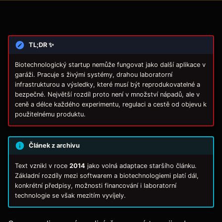
TL;DR ✨
Biotechnologický startup nemůže fungovat jako další aplikace v
garáži. Pracuje s živými systémy, drahou laboratorní
infrastrukturou a výsledky, které musí být reprodukovatelné a
bezpečné. Největší rozdíl proto není v množství nápadů, ale v
ceně a délce každého experimentu, regulaci a cestě od objevu k
použitelnému produktu.
Článek z archivu
Text vznikl v roce
2014
jako volná adaptace staršího článku.
Základní rozdíly mezi softwarem a biotechnologiemi platí dál,
konkrétní předpisy, možnosti financování i laboratorní
technologie se však mezitím vyvíjely.