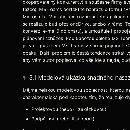
okopírovatelný konkurenty) a současně firmy sva
těžce). MS Teams perfektně nahrazuje formu sy
Microsoftu. V grafickém rozhraní této aplikace
se realizuje buď přes oneDrive, anebo v rámci T
konverzi e-mailů do chatu), a umožňuje i propojen
plánování schůzek. Pod kapotou celého MS Teamsu
jakým způsobem MS Teams ve firmě pojmout. On n
opakují.Další problém je častá tendence strkat
aby vám autor popisoval co vše jde a nejde, bud
✨ 3.1 Modelová ukázka snadného nasa
Mějme nějakou modelovou společnost, kterou nazv
charakteristická pod kapotou tím, že realizuje dv
Projektovou (nebo-li zakázkovou)
Podpůrnou (nebo-li support)