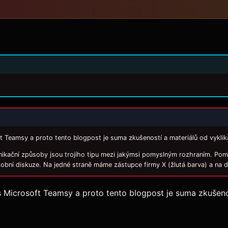
t Teamsy a proto tento blogpost je suma zkušeností a materiálů od vykliká
kační způsoby jsou trojího tipu mezi jakýmsi pomyslným rozhraním. Pom
sobní diskuze. Na jedné straně máme zástupce firmy X (žlutá barva) a na
s Microsoft Teamsy a proto tento blogpost je suma zkušenos