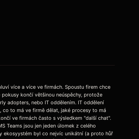
luví více a více ve firmách. Spoustu firem chce
é pokusy končí většinou neúspěchy, protože
ly adopters, nebo IT oddělením. IT oddělení
 co to má ve firmě dělat, jaké procesy to má
ončí ve firmách často s výsledkem "další chat".
e MS Teams jsou jen jeden úlomek z celého
y ekosyystém byl co nejvíc unikátní (a proto hůř