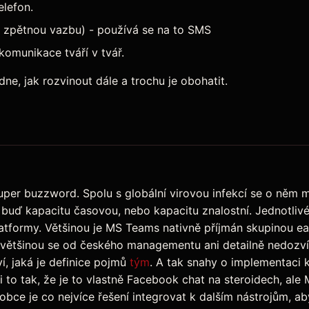
elefon.
 zpětnou vazbu) - používá se na to SMS
komunikace tváří v tvář.
e, jak rozvinout dále a trochu je obohatit.
uper buzzword. Spolu s globální virovou infekcí se o něm m
 buď kapacitu časovou, nebo kapacitu znalostní. Jednotliv
tformy. Většinou je MS Teams nativně příjmán skupinou ear
 většinou se od českého managementu ani detailně nedozví,
í, jaká je definice pojmů
tým
. A tak snahy o implementaci k
i to tak, že je to vlastně Facebook chat na steroidech, al
bce je co nejvíce řešení integrovat k dalším nástrojům, ab