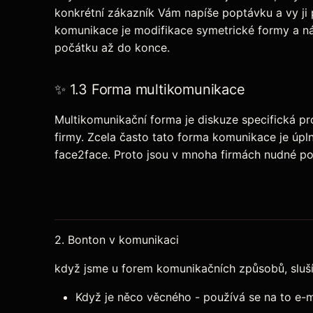
konkrétní zákazník Vám napíše poptávku a vy ji 
komunikace je modifikace symetrické formy a nás
počátku až do konce.
✨ 1.3 Forma multikomunikace
Multikomunikační forma je diskuze specifická pr
firmy. Zcela často tato forma komunikace je úpln
face2face. Proto jsou v mnoha firmách nudné pora
2. Bonton v komunikaci
když jsme u forem komunikačních způsobů, sluší 
Když je něco věcného - používá se na to e-m