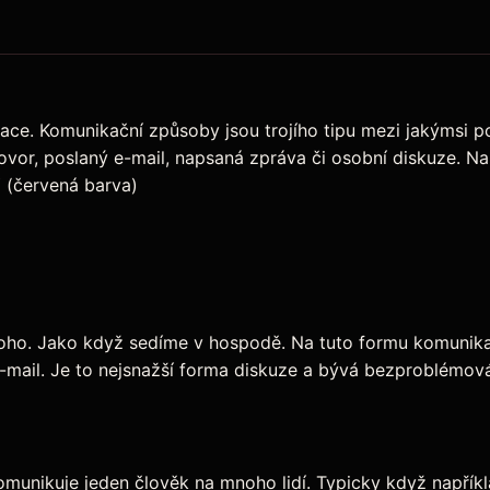
ce. Komunikační způsoby jsou trojího tipu mezi jakýmsi 
vor, poslaný e-mail, napsaná zpráva či osobní diskuze. Na
 (červená barva)
oho. Jako když sedíme v hospodě. Na tuto formu komunikac
e-mail. Je to nejsnažší forma diskuze a bývá bezproblémov
munikuje jeden člověk na mnoho lidí. Typicky když napřík