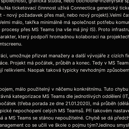
 společnosti, grafická studia, nebo obchodně-inženýrské s
.Na ticketovací činnnost užívá Connectica generický ticke
et - nový požadavek přes mail, nebo nový projekt).Velmi č
Velmi málo, takřka minimálně má společnost potřebu komuni
 procesy přes MS Teams (na vše má jiný IS). Proto infrastr
arakter, který podpoří hromadnou kolaboraci na projektec
ntscreenu.
áci, umožnuje přizvat manažery a další vývojáře z cizích f
ráce. Projekt má počátek, průběh a konec. Tedy v MS Teams
vají relikviemi. Naopak taková typicky nevhodným způsobe
 pojem, málo použitelný v něčemu konkrétnímu. Tuto chybu 
rávná kategorizace MS Teams dle jednotlivých oddělení (IT,
počátek (třeba porada ze dne 21.01.2020), má průběh (dělá
 typické nepochopení celých MS Teamsů. Pří takovém nastav
ná a MS Teams se stánou nepoužitelné. Chybě se dá předc
anagement co se učili ve škole o pojmu tým?Jedinou smyslu