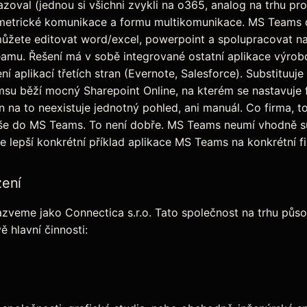
zoval (jednou si všichni zvykli na o365, analog na trhu p
metrické komunikace a formu multikomunikace. MS Teams d
 můžete editovat word/excel, powerpoint a spolupracovat n
eamu. Řešení má v sobě integrované ostatní aplikace výrob
í aplikací třetích stran (Evernote, Salesforce). Substituuje
 běží mocný Sharepoint Online, na kterém se nastavuje fir
a to neexistuje jednotný pohled, ani manuál. Co firma, to
 vše do MS Teams. To není dobře. MS Teams neumí vhodně 
e lepší konkrétní příklad aplikace MS Teams na konkrétní f
zení
eme jako Connectica s.r.o. Tato společnost na trhu působí
ě hlavní činnosti: