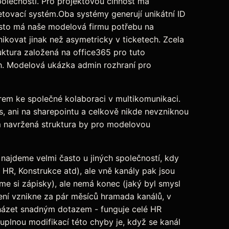
polečnosti. Pro projektovou činnost má
tovací systém.Oba systémy generují unikátní ID
asto má naše modelová firmu potřebu na
kovat jinak než asymetricky v ticketech. Zcela
uktura založená na office365 pro tuto
h. Modelová ukázka admin rozhraní pro
irem ke společné kolaboraci v multikomunikaci.
, ani na sharepointu a celkově nikde nevzniknou
m navržená struktura by pro modelovou
najdeme velmi často u jiných společností, kdy
 HR, Konstrukce atd), ale vně kanály pak jsou
me si zápisky), ale nemá konec (jaký byl smysl
ení vznikne za pár měsíců hramada kanálů, v
házet snadným dotazem - funguje celé HR
plnou modifikací této chyby je, když se kanál