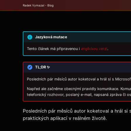
Radek Vymazal - Blog
Jazyková mutace
Tento článek má připravenou i
anglickou verzi
.
TL;DR ✨
Posledních pár měsíců autor koketoval a hrál si s Microsof
Napřed ale začněme obecnými pravidly komunikace. Komuni
telefonický rozhovor, poslaný e-mail, napsaná zpráva či o
Posledních pár měsíců autor koketoval a hrál si 
praktických aplikací v reálném životě.