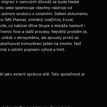
ro migraci z cenových důvodů se bude hledat
o sebe sjednocuje všechny nástroje od
a jednom souboru s ostatními. Sdílení dokumentu
ce (MS Planner, zmíněný oneDrive, Excel,
 vše, co nabízel dříve Skype a dokáže nastavit i
emní flow a další procesy. Největší problém je,
 unikát v ekosystému, ale spousty prvků se
substituovat komunikaci jeden na mnoho. Než
irmě s ústním popisem výhod a limit.
 jako externí správce sítě. Tato společnost je