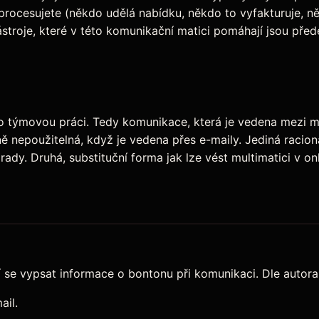
procesujete (někdo udělá nabídku, někdo to vyfakturuje, ně
troje, které v této komunikační matici pomáhají jsou před
o týmovou práci. Tedy komunikace, která je vedena mezi mn
ě nepoužitelná, když je vedena přes e-maily. Jediná racion
dy. Druhá, substituční forma jak lze vést multimatici v onl
se vypsat informace o bontonu při komunikaci. Dle autora p
ail.