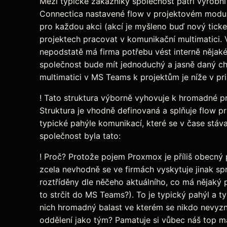
Mezi typické zákazníky společnost patří výrobní
Connectica nastavené flow v projektovém modulu
pro každou akci (akcí je myšleno buď nový tick
projektech pracovat v komunikační multimatici. 
nepodstatě má firma potřebu vést interně nějaké
společnost bude mít jednoduchý a jasně daný ch
multimatici v MS Teams k projektům je níže v pri
! Tato struktura výborně vyhovuje k hromadné pr
Struktura je vhodně definovaná a splňuje flow p
typické pahýle komunikací, které se v čase stá
společnost byla tato:
! Proč? Protože pojem Proxmox je příliš obecný
zcela nevhodně se ve firmách vyskytuje jinak sp
roztříděny dle něčeho aktuálního, co má nějaký 
to strčit do MS Teams?). To je typický pahýl a
nich hromadný balast ve kterém se nikdo nevyz
oddělení jako tým? Pamatuje si vůbec náš top m