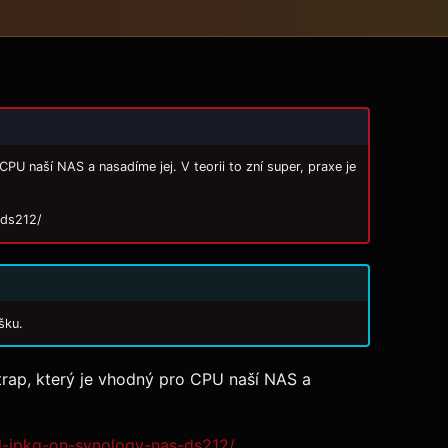
U naší NAS a nasadíme jej. V teorii to zní super, praxe je
-ds212/
šku.
trap, který je vhodný pro CPU naší NAS a
ll-ipkg-on-synology-nas-ds212/