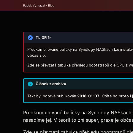
Radek Vymazal - Blog
TL;DR ✨
Předkompilované balíčky na Synology NASkách lze instalova
občas zlo.
Zde se převzatá tabulka přehledu bootstrapů dle CPU z w
Článek z archivu
Text byl poprvé publikován
2018-01-07
. Čtěte ho proto i
Předkompilované balíčky na Synology NASkách lz
nasadíme jej. V teorii to zní super, praxe je občas
Zde se převzatá tabulka přehledu bootstrapů d