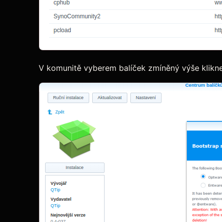
V komunitě vyberem balíček zmíněný výše klikne