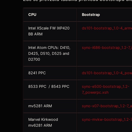
CPU
Bootstrap
Intel XScale FW IXP420
ds101-bootstrap_1.0-4_arm
BB ARM
Intel Atom CPU’s: D410,
syno-i686-bootstrap_1.2-7_
D425, D510, D525 and
D2700
8241 PPC
ds101-bootstrap_1.0-4_pow
8533 PPC / 8543 PPC
syno-e500-bootstrap_1.2-
7_powerpc.xsh
mv5281 ARM
syno-x07-bootstrap_1.2-7_
Marvel Kirkwood
syno-mvkw-bootstrap_1.2-
mv6281 ARM