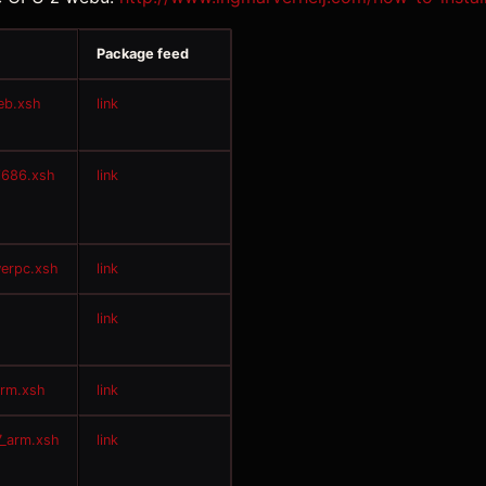
Package feed
eb.xsh
link
i686.xsh
link
erpc.xsh
link
link
arm.xsh
link
7_arm.xsh
link