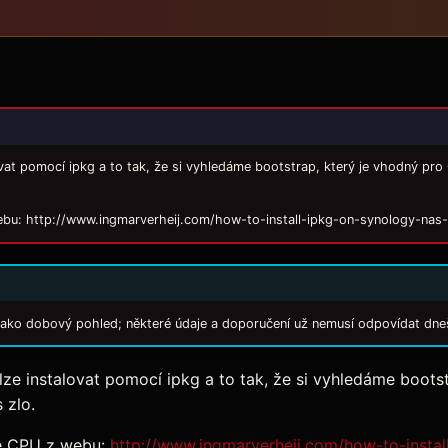
t pomocí ipkg a to tak, že si vyhledáme bootstrap, který je vhodný pro CP
ebu: http://www.ingmarverheij.com/how-to-install-ipkg-on-synology-nas
 jako dobový pohled; některé údaje a doporučení už nemusí odpovídat dne
e instalovat pomocí ipkg a to tak, že si vyhledáme boots
 zlo.
le CPU z webu:
http://www.ingmarverheij.com/how-to-insta