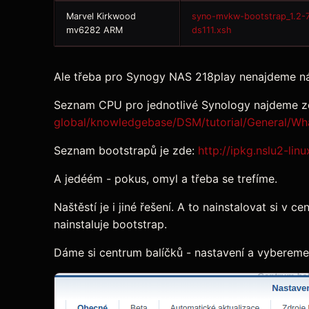
Marvel Kirkwood
syno-mvkw-bootstrap_1.2-
mv6282 ARM
ds111.xsh
Ale třeba pro Synogy NAS 218play nenajdeme ná
Seznam CPU pro jednotlivé Synology najdeme 
global/knowledgebase/DSM/tutorial/General/W
Seznam bootstrapů je zde:
http://ipkg.nslu2-lin
A jedéém - pokus, omyl a třeba se trefíme.
Naštěstí je i jiné řešení. A to nainstalovat si v 
nainstaluje bootstrap.
Dáme si centrum balíčků - nastavení a vybereme