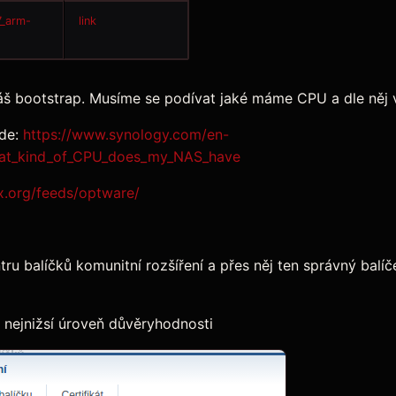
7_arm-
link
š bootstrap. Musíme se podívat jaké máme CPU a dle něj v
zde:
https://www.synology.com/en-
hat_kind_of_CPU_does_my_NAS_have
ux.org/feeds/optware/
centru balíčků komunitní rozšíření a přes něj ten správný bal
 nejnižsí úroveň důvěryhodnosti