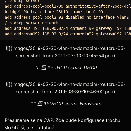
/ip dhcp-server

add address-pool=pool1-90 authoritative=after-2sec-del
bridge1-90 lease-time=23h10m name=dhcp1-90

add address-pool=pool2-92 disabled=no interface=vlan2-
/ip dhcp-server network

add address=192.168.90.0/24 comment=90 gateway=192.168
![](images/2019-03-30-vlan-na-domacim-routeru-05-
screenshot-from-2019-03-30-10-45-54.png)
## 🪟 IP-DHCP server-DHCP
![](images/2019-03-30-vlan-na-domacim-routeru-06-
screenshot-from-2019-03-30-10-46-02.png)
## 🪟 IP-DHCP server-Networks
Přesuneme se na CAP. Zde bude konfigurace trochu
složitější, ale podobná.