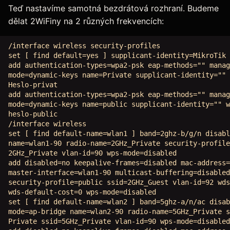
Teď nastavíme samotná bezdrátová rozhraní. Budeme
dělat 2WiFiny na 2 různých frekvencích:
/interface wireless security-profiles

set [ find default=yes ] supplicant-identity=MikroTik

add authentication-types=wpa2-psk eap-methods="" manag
mode=dynamic-keys name=Private supplicant-identity="" 
Heslo-privat

add authentication-types=wpa2-psk eap-methods="" manag
mode=dynamic-keys name=public supplicant-identity="" w
heslo-public

/interface wireless

set [ find default-name=wlan1 ] band=2ghz-b/g/n disabl
name=wlan1-90 radio-name=2GHz_Private security-profile
2GHz_Private vlan-id=90 wps-mode=disabled

add disabled=no keepalive-frames=disabled mac-address=
master-interface=wlan1-90 multicast-buffering=disabled
security-profile=public ssid=2GHz_Guest vlan-id=92 wds
wds-default-cost=0 wps-mode=disabled

set [ find default-name=wlan2 ] band=5ghz-a/n/ac disab
mode=ap-bridge name=wlan2-90 radio-name=5GHz_Private s
Private ssid=5GHz_Private vlan-id=90 wps-mode=disabled
