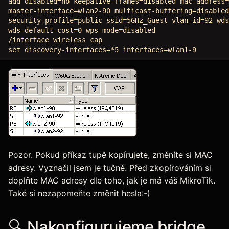
add disabled=no keepalive-frames=disabled mac-address=
master-interface=wlan2-90 multicast-buffering=disabled
security-profile=public ssid=5GHz_Guest vlan-id=92 wds
wds-default-cost=0 wps-mode=disabled

/interface wireless cap

Pozor. Pokud příkaz tupě kopírujete, změníte si MAC
adresy. Vyznačil jsem je tučně. Před zkopírováním si
doplňte MAC adresy dle toho, jak je má váš MikroTik.
Také si nezapomeňte změnit hesla:-)
🔍 Nakonfigurujeme bridge