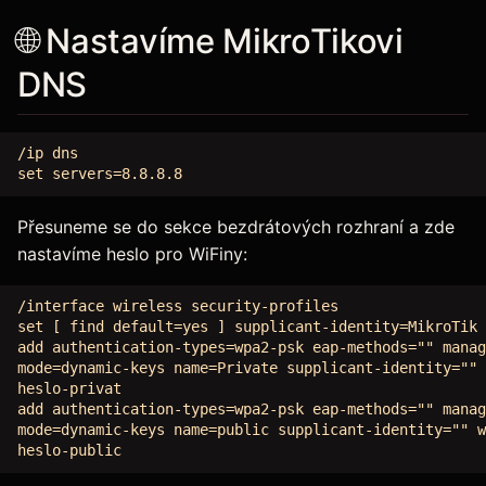
🌐 Nastavíme MikroTikovi
DNS
/ip dns

Přesuneme se do sekce bezdrátových rozhraní a zde
nastavíme heslo pro WiFiny:
/interface wireless security-profiles

set [ find default=yes ] supplicant-identity=MikroTik

add authentication-types=wpa2-psk eap-methods="" manag
mode=dynamic-keys name=Private supplicant-identity="" 
heslo-privat

add authentication-types=wpa2-psk eap-methods="" manag
mode=dynamic-keys name=public supplicant-identity="" w